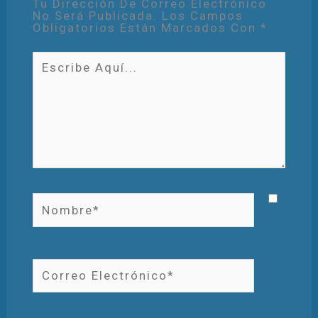
Tu Dirección De Correo Electrónico
No Será Publicada.
Los Campos
Obligatorios Están Marcados Con
*
Escribe
Aquí...
Nombre*
Correo
Electrónico*