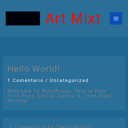
Ir
Al
Contenido
Art Mixt
Hello World!
1 Comentario
/
Uncategorized
Welcome To WordPress. This Is Your
First Post. Edit Or Delete It, Then Start
Writing!
1 Comentario En “Hello World!”